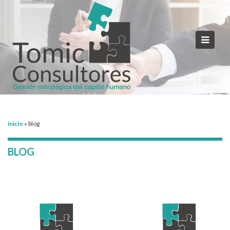
inicio
»
blog
BLOG