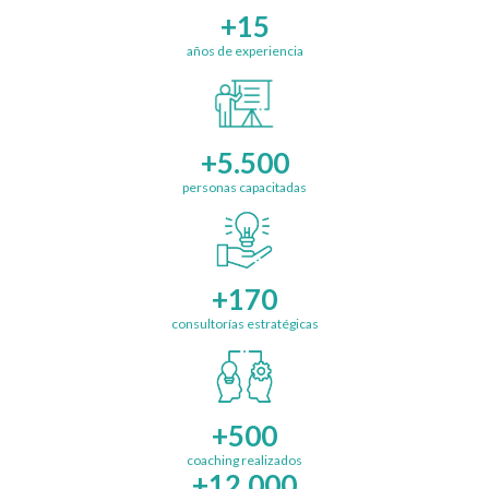
+15
años de experiencia
+5.500
personas capacitadas
+170
consultorías estratégicas
+500
coaching realizados
+12.000