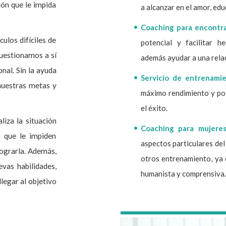
ión que le impida
a alcanzar en el amor, edu
Coaching para encontra
ulos difíciles de
potencial y facilitar 
cuestionamos a sí
además ayudar a una relac
al. Sin la ayuda
Servicio de entrenamie
nuestras metas y
máximo rendimiento y pot
el éxito.
aliza la situación
Coaching para mujere
es que le impiden
aspectos particulares del
lograrla. Además,
otros entrenamiento, ya 
evas habilidades,
humanista y comprensiva.
llegar al objetivo