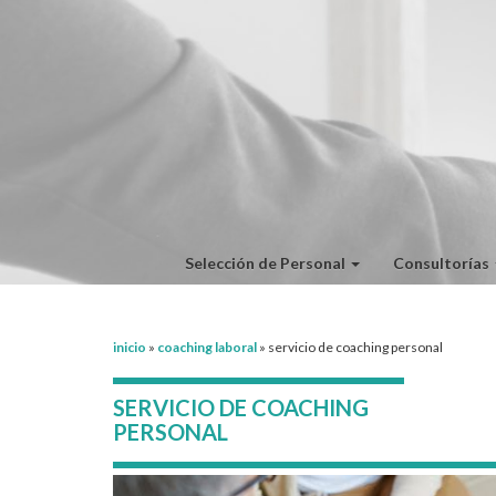
Selección de Personal
Consultorías
inicio
»
coaching laboral
»
servicio de coaching personal
SERVICIO DE COACHING
PERSONAL