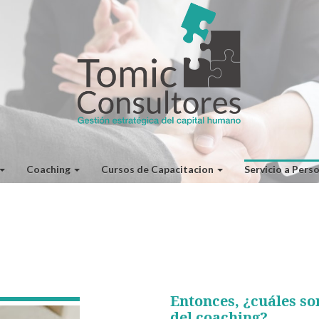
Coaching
Cursos de Capacitacion
Servicio a Pers
Entonces, ¿cuáles so
del coaching
?