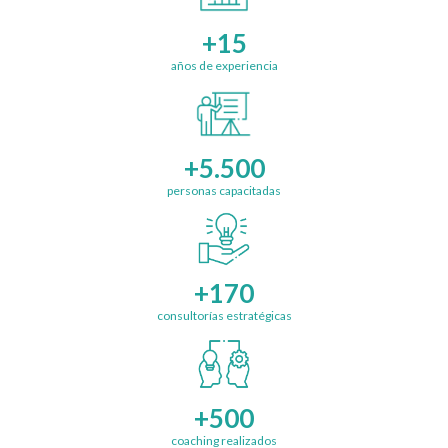
+15
años de experiencia
+5.500
personas capacitadas
+170
consultorías estratégicas
+500
coaching realizados