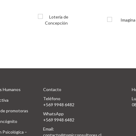
s Humanos
Contacto
Ho
Teléfono
Lu
ctiva
+569 9948 6482
08
 de promotoras
WhatsApp
+569 9948 6482
Incógnito
Email:
 Psicológica –
contacto@tomicconsultores.cl