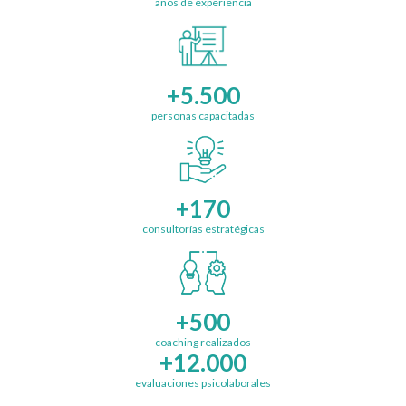
años de experiencia
+5.500
personas capacitadas
+170
consultorías estratégicas
+500
coaching realizados
+12.000
evaluaciones psicolaborales